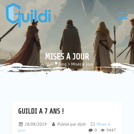
MISES À JOUR
Accueil
>
Blog
>
Mises à jour
GUILDI A 7 ANS !
28/08/2019
Publié par
djidi
Mises à
jour
0
9447