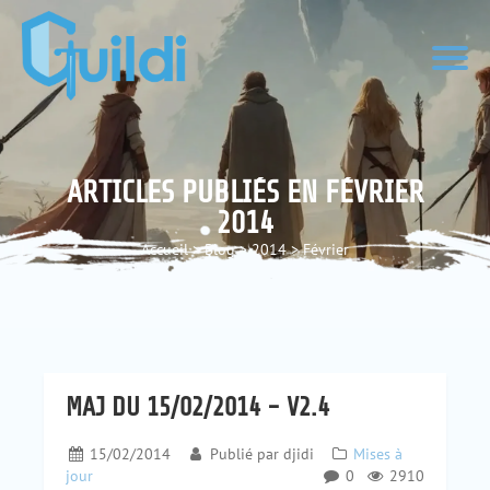
ARTICLES PUBLIÉS EN FÉVRIER
2014
Accueil
>
Blog
>
2014
>
Février
MAJ DU 15/02/2014 - V2.4
15/02/2014
Publié par
djidi
Mises à
jour
0
2910