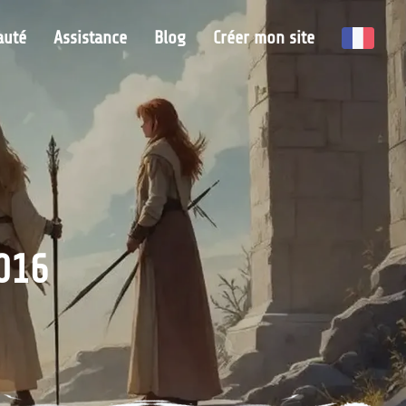
uté
Assistance
Blog
Créer mon site
016