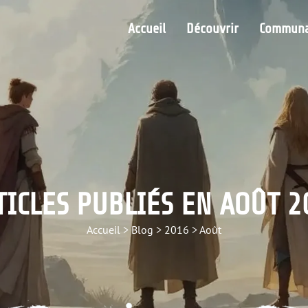
Accueil
Découvrir
Communa
TICLES PUBLIÉS EN AOÛT 2
Accueil
>
Blog
>
2016
>
Août