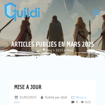
ARTICLES PUBLIÉS EN MARS 2025
Accueil
>
Blog
>
2025
>
Mars
MISE À JOUR
31/03/2025
Publié par
djidi
Mises à
jour
0
611