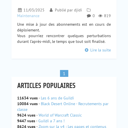
11/03/2025
Publié par
djidi
Maintenance
0
819
Une mise à jour des abonnements est en cours de
déploiement.
Vous pourriez rencontrer quelques perturbations
durant l’après-midi, le temps que tout soit finalisé.
Lire la suite
1
ARTICLES POPULAIRES
11634 vues
-
Les 6 ans de Guildi
10084 vues
-
Black Desert Online - Recrutements par
classe
9624 vues
-
World of Warcraft Classic
9447 vues
-
Guildi a 7 ans !
8624 vues
-
Zoom sur la v4 : Les pages et contenus