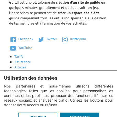
Guildi est une plateforme de
création d'un site de guilde
en
quelques minutes, gratuitement et quelque soit ton jeu.
Nos services te permettent de
créer un espace dédié à ta
guilde
comprenant tous les outils indispensable à la gestion
de tes membres et à l'animation de vos activités.
Facebook
Twitter
Instagram
YouTube
Tarifs
Assistance
Articles
Conditions d'utilisation
Contactez-nous
Utilisation des données
Nos partenaires et nous-mêmes utilisons différentes
technologies, telles que les cookies, pour personnaliser les
Instagram :
Unexpected response structure
contenus et les publicités, proposer des fonctionnalités sur les
réseaux sociaux et analyser le trafic. Utilisez les boutons pour
donner votre accord ou refuser.
Guildi.com © 2012 - 2026
-
Mentions légales
-
Service proposé par