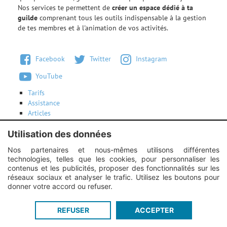
Nos services te permettent de
créer un espace dédié à ta
guilde
comprenant tous les outils indispensable à la gestion
de tes membres et à l'animation de vos activités.
Facebook
Twitter
Instagram
YouTube
Tarifs
Assistance
Articles
Conditions d'utilisation
Utilisation des données
Contactez-nous
Nos partenaires et nous-mêmes utilisons différentes
technologies, telles que les cookies, pour personnaliser les
Instagram :
Unexpected response structure
contenus et les publicités, proposer des fonctionnalités sur les
réseaux sociaux et analyser le trafic. Utilisez les boutons pour
donner votre accord ou refuser.
Guildi.com © 2012 - 2026
-
Mentions légales
-
Service proposé par
REFUSER
ACCEPTER
Guildi