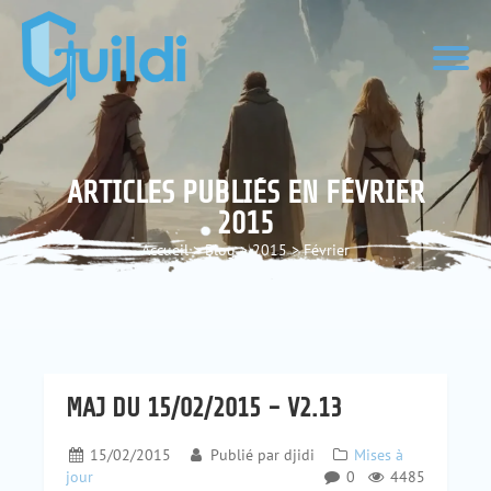
ARTICLES PUBLIÉS EN FÉVRIER
2015
Accueil
>
Blog
>
2015
>
Février
MAJ DU 15/02/2015 - V2.13
15/02/2015
Publié par
djidi
Mises à
jour
0
4485