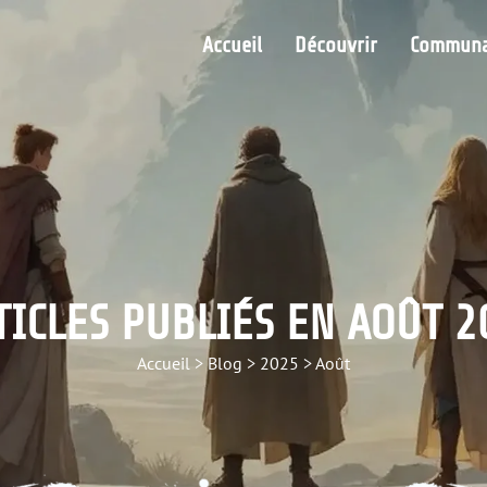
Accueil
Découvrir
Communa
TICLES PUBLIÉS EN AOÛT 2
Accueil
>
Blog
>
2025
>
Août