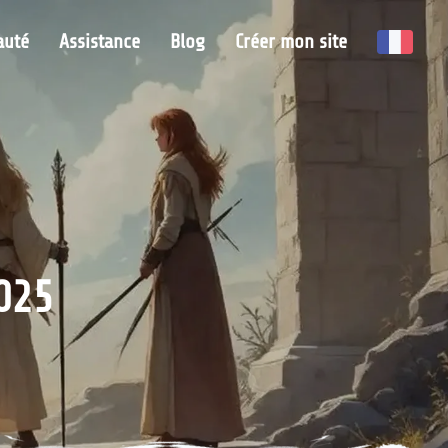
uté
Assistance
Blog
Créer mon site
025