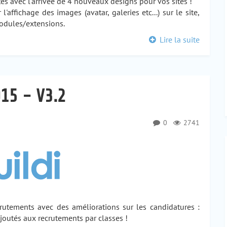
es avec l'arrivée de 4 nouveaux designs pour vos sites !
affichage des images (avatar, galeries etc...) sur le site,
modules/extensions.
Lire la suite
15 - V3.2
0
2741
crutements avec des améliorations sur les candidatures :
joutés aux recrutements par classes !