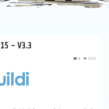
15 - V3.3
0
2512