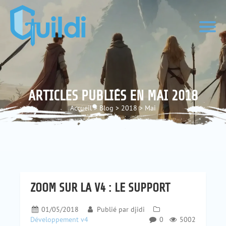
ARTICLES PUBLIÉS EN MAI 2018
Accueil
>
Blog
>
2018
>
Mai
ZOOM SUR LA V4 : LE SUPPORT
01/05/2018
Publié par
djidi
Développement v4
0
5002