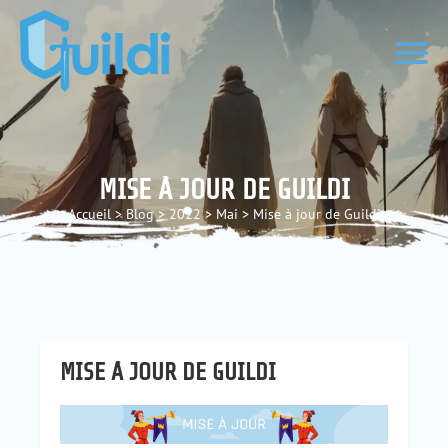
MISE À JOUR DE GUILDI
Accueil
>
Blog
>
2022
>
Mai
>
Mise à jour de Guildi
MISE À JOUR DE GUILDI