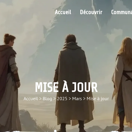
Accueil
Découvrir
Communa
MISE À JOUR
Accueil
>
Blog
>
2025
>
Mars
>
Mise à jour