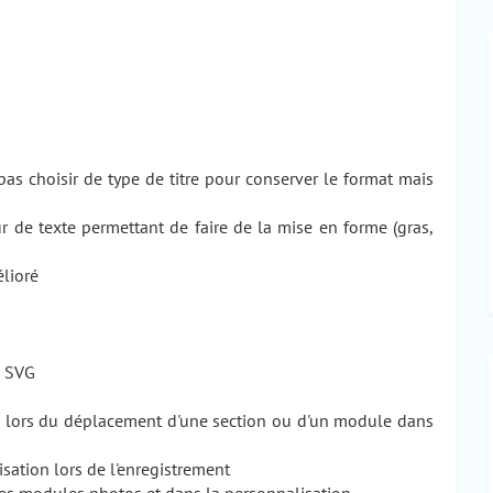
 pas choisir de type de titre pour conserver le format mais
r de texte permettant de faire de la mise en forme (gras,
élioré
s SVG
on lors du déplacement d'une section ou d'un module dans
sation lors de l'enregistrement
 les modules photos et dans la personnalisation