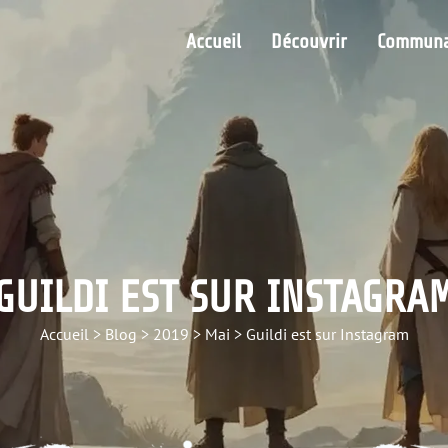
Accueil
Découvrir
Communa
GUILDI EST SUR INSTAGRA
Accueil
>
Blog
>
2019
>
Mai
>
Guildi est sur Instagram