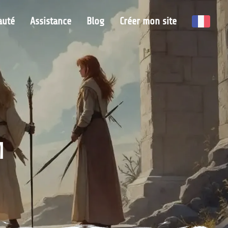
uté
Assistance
Blog
Créer mon site
M