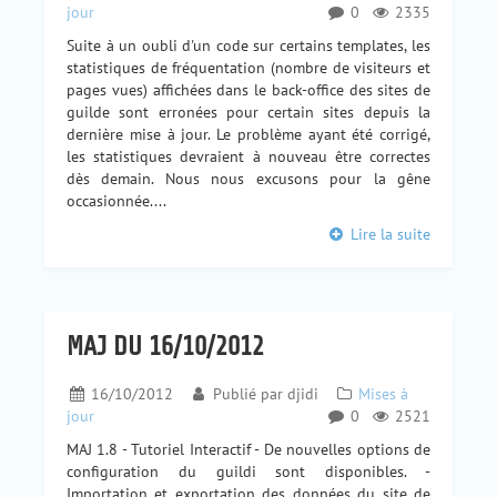
jour
0
2335
Suite à un oubli d'un code sur certains templates, les
statistiques de fréquentation (nombre de visiteurs et
pages vues) affichées dans le back-office des sites de
guilde sont erronées pour certain sites depuis la
dernière mise à jour. Le problème ayant été corrigé,
les statistiques devraient à nouveau être correctes
dès demain. Nous nous excusons pour la gêne
occasionnée....
Lire la suite
MAJ DU 16/10/2012
16/10/2012
Publié par
djidi
Mises à
jour
0
2521
MAJ 1.8 - Tutoriel Interactif - De nouvelles options de
configuration du guildi sont disponibles. -
Importation et exportation des données du site de