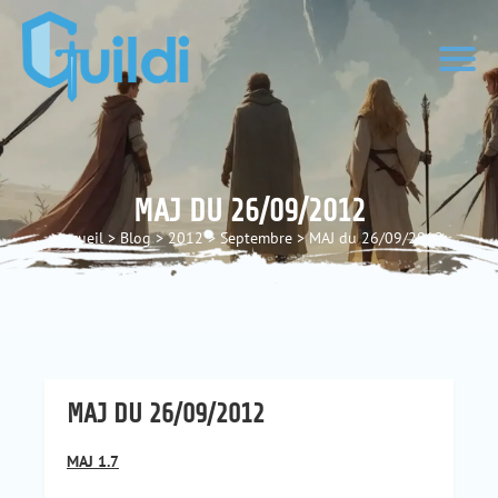
MAJ DU 26/09/2012
Accueil
>
Blog
>
2012
>
Septembre
>
MAJ du 26/09/2012
MAJ DU 26/09/2012
MAJ 1.7