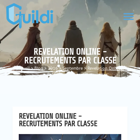
REVELATION ONLINE -
RECRUTEMENTS PAR CLASSE
Accueil
>
Blog
>
2016
>
Septembre
>
Revelation Online -
Recrutements par classe
REVELATION ONLINE -
RECRUTEMENTS PAR CLASSE