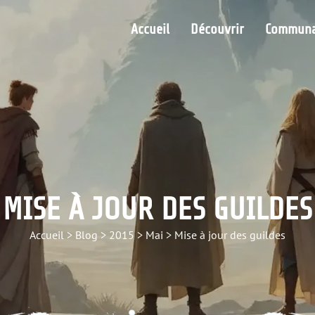
Accueil
Découvrir
Communa
MISE À JOUR DES GUILDES
Accueil
>
Blog
>
2015
>
Mai
>
Mise à jour des guildes