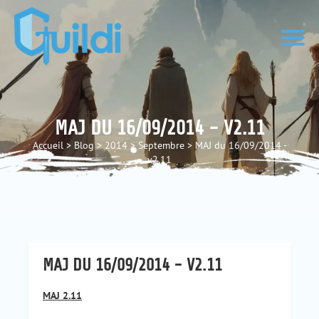
MAJ DU 16/09/2014 - V2.11
Accueil
>
Blog
>
2014
>
Septembre
>
MAJ du 16/09/2014 -
v2.11
MAJ DU 16/09/2014 - V2.11
MAJ 2.11