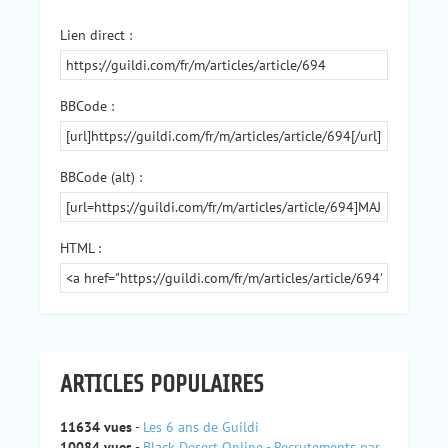
Lien direct :
BBCode :
BBCode (alt) :
HTML :
ARTICLES POPULAIRES
11634 vues
-
Les 6 ans de Guildi
10084 vues
-
Black Desert Online - Recrutements par