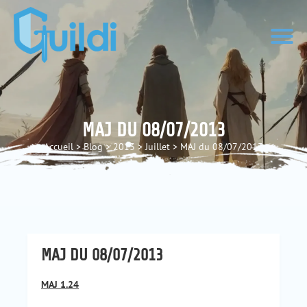
MAJ DU 08/07/2013
Accueil
>
Blog
>
2013
>
Juillet
>
MAJ du 08/07/2013
MAJ DU 08/07/2013
MAJ 1.24