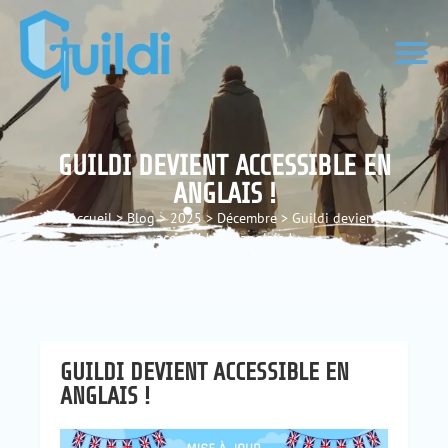
GUILDI DEVIENT ACCESSIBLE EN
ANGLAIS !
Accueil
>
Blog
>
2025
>
Décembre
>
Guildi devient
accessible en anglais !
GUILDI DEVIENT ACCESSIBLE EN
ANGLAIS !