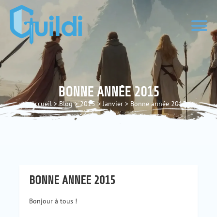
BONNE ANNÉE 2015
Accueil
>
Blog
>
2015
>
Janvier
>
Bonne année 2015
BONNE ANNÉE 2015
Bonjour à tous !