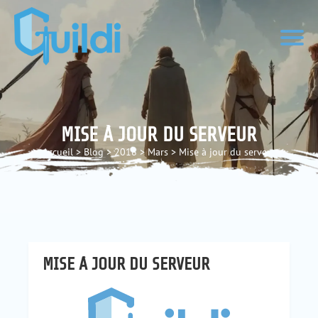
MISE À JOUR DU SERVEUR
Accueil
>
Blog
>
2018
>
Mars
>
Mise à jour du serveur
MISE À JOUR DU SERVEUR