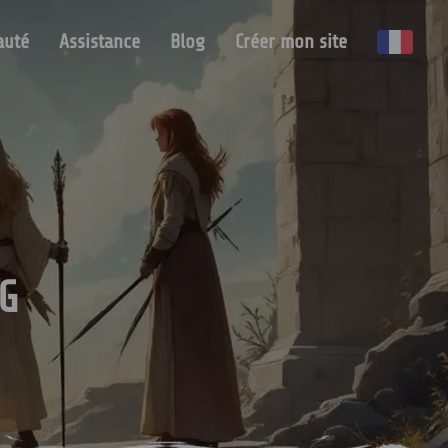
uté
Assistance
Blog
Créer mon site
G