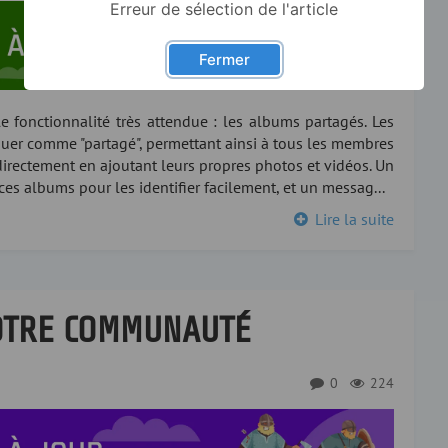
Erreur de sélection de l'article
Fermer
e fonctionnalité très attendue : les albums partagés. Les
uer comme "partagé", permettant ainsi à tous les membres
directement en ajoutant leurs propres photos et vidéos. Un
ces albums pour les identifier facilement, et un messag...
Lire la suite
VOTRE COMMUNAUTÉ
0
224