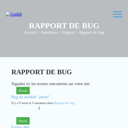
RAPPORT DE BUG
Accueil
>
Assistance
>
Support
>
Rapport de bug
RAPPORT DE BUG
Signalez ici les erreurs rencontrées sur votre site.
Résolu
Bug du module "photo"
Il y a 9 mois et 3 semaines dans
Rapport de bug
3
Résolu
Erreur 404