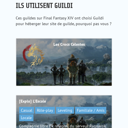
ILS UTILISENT GUILDI
Ces guildes sur Final Fantasy XIV ont choisi Guildi
pour héberger leur site de guilde, pourquoi pas vous ?
Les Crocs Célestes
[Explo] L'Escale
Casual
Rôle-play
Leveling
Familiale / Amis
Locale
Compagnie libre FR roleplay du serveur Ragnarok