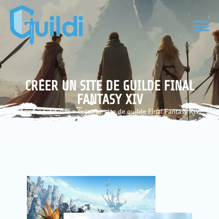
CRÉER UN SITE DE GUILDE FINAL
FANTASY XIV
Accueil
>
Articles
>
Créer un site de guilde Final Fantasy XIV