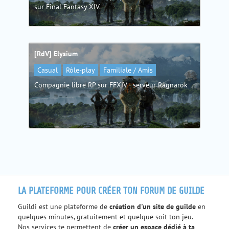
sur Final Fantasy XIV.
[RdV] Elysium
Casual
Rôle-play
Familiale / Amis
Compagnie libre RP sur FFXIV - serveur Ragnarok
LA PLATEFORME POUR CRÉER TON FORUM DE GUILDE
Guildi est une plateforme de
création d'un site de guilde
en
quelques minutes, gratuitement et quelque soit ton jeu.
Nos services te permettent de
créer un espace dédié à ta