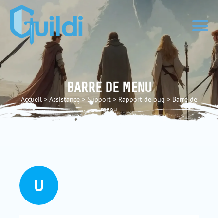
BARRE DE MENU
Accueil
>
Assistance
>
Support
>
Rapport de bug
>
Barre de
menu
U