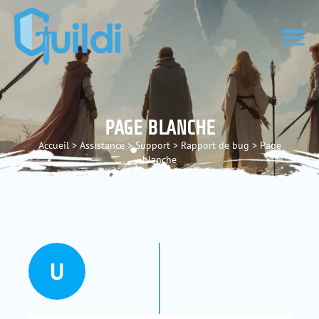
PAGE BLANCHE
Accueil
>
Assistance
>
Support
>
Rapport de bug
>
Page
blanche
U