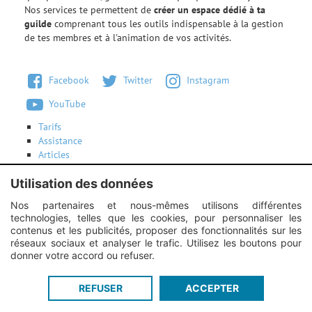
Nos services te permettent de
créer un espace dédié à ta
guilde
comprenant tous les outils indispensable à la gestion
de tes membres et à l'animation de vos activités.
Facebook
Twitter
Instagram
YouTube
Tarifs
Assistance
Articles
Conditions d'utilisation
Utilisation des données
Contactez-nous
Nos partenaires et nous-mêmes utilisons différentes
technologies, telles que les cookies, pour personnaliser les
Instagram :
Unexpected response structure
contenus et les publicités, proposer des fonctionnalités sur les
réseaux sociaux et analyser le trafic. Utilisez les boutons pour
donner votre accord ou refuser.
Guildi.com © 2012 - 2026
-
Mentions légales
-
Service proposé par
REFUSER
ACCEPTER
Guildi