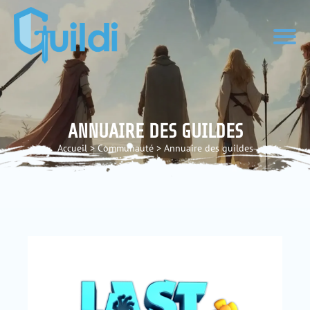
ANNUAIRE DES GUILDES
Accueil
>
Communauté
>
Annuaire des guildes