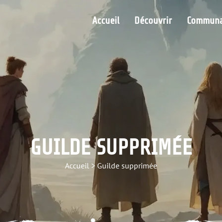
Accueil
Découvrir
Communa
GUILDE SUPPRIMÉE
Accueil
>
Guilde supprimée