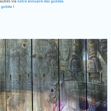
'autres via
notre annuaire des guildes
.
 guilde
!