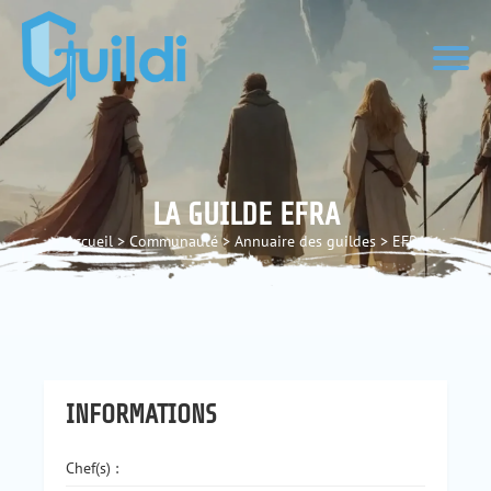
LA GUILDE EFRA
Accueil
>
Communauté
>
Annuaire des guildes
>
EFRA
INFORMATIONS
Chef(s) :