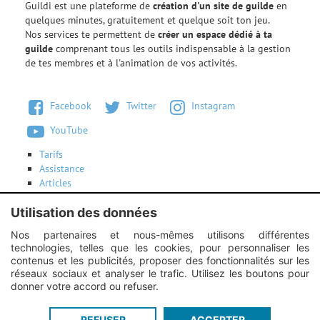
Guildi est une plateforme de
création d'un site de guilde
en
quelques minutes, gratuitement et quelque soit ton jeu.
Nos services te permettent de
créer un espace dédié à ta
guilde
comprenant tous les outils indispensable à la gestion
de tes membres et à l'animation de vos activités.
Facebook
Twitter
Instagram
YouTube
Tarifs
Assistance
Articles
Conditions d'utilisation
Contactez-nous
Utilisation des données
Nos partenaires et nous-mêmes utilisons différentes
technologies, telles que les cookies, pour personnaliser les
Instagram :
Unexpected response structure
contenus et les publicités, proposer des fonctionnalités sur les
réseaux sociaux et analyser le trafic. Utilisez les boutons pour
donner votre accord ou refuser.
Guildi.com © 2012 - 2026
-
Mentions légales
-
Service proposé par
REFUSER
ACCEPTER