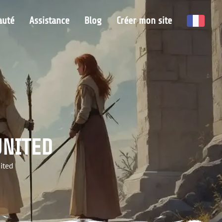
uté
Assistance
Blog
Créer mon site
UNITED
ited