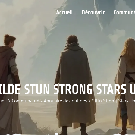
Accueil
Découvrir
Communa
ILDE STUN STRONG STARS 
ueil
>
Communauté
>
Annuaire des guildes
>
StUn Strong Stars Un