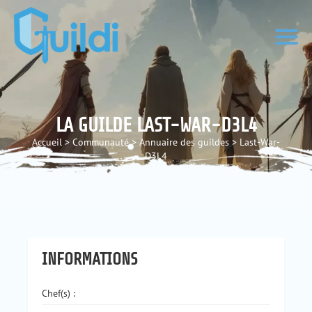
LA GUILDE LAST-WAR-D3L4
Accueil
>
Communauté
>
Annuaire des guildes
>
Last-War-
D3L4
INFORMATIONS
Chef(s) :