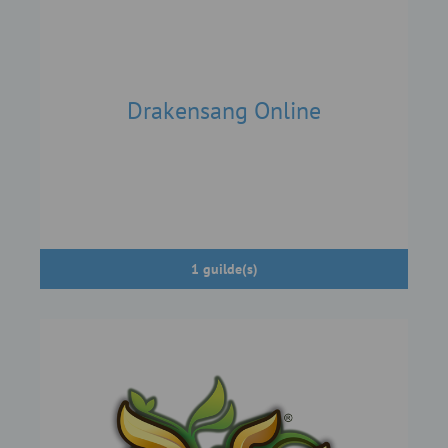
Drakensang Online
1 guilde(s)