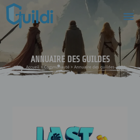
ANNUAIRE DES GUILDES
Accueil
>
Communauté
>
Annuaire des guildes