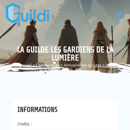
LA GUILDE LES GARDIENS DE LA
LUMIÈRE
Accueil
>
Communauté
>
Annuaire des guildes
>
Les
Gardiens de la Lumière
INFORMATIONS
Chef(s) :