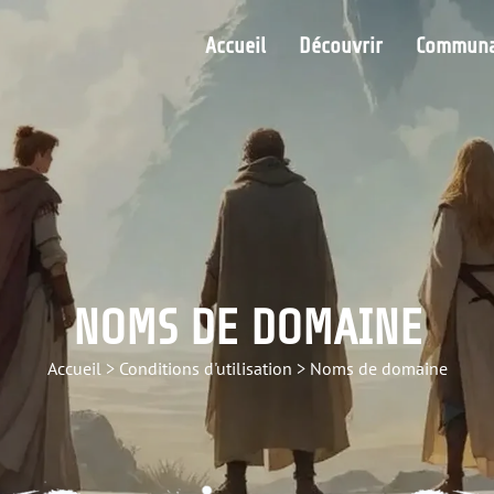
Accueil
Découvrir
Communa
NOMS DE DOMAINE
Accueil
>
Conditions d'utilisation
>
Noms de domaine