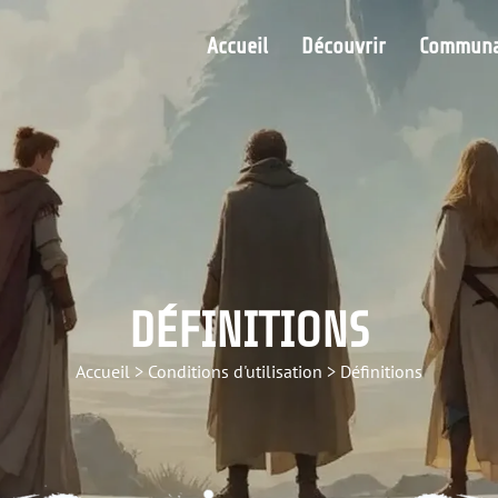
Accueil
Découvrir
Communa
DÉFINITIONS
Accueil
>
Conditions d'utilisation
>
Définitions