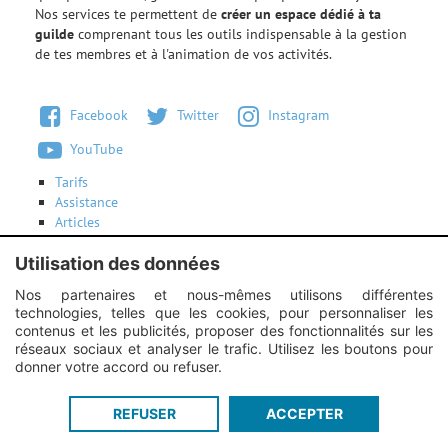
Nos services te permettent de
créer un espace dédié à ta
guilde
comprenant tous les outils indispensable à la gestion
de tes membres et à l'animation de vos activités.
Facebook
Twitter
Instagram
YouTube
Tarifs
Assistance
Articles
Conditions d'utilisation
Utilisation des données
Contactez-nous
Nos partenaires et nous-mêmes utilisons différentes
technologies, telles que les cookies, pour personnaliser les
Instagram :
Unexpected response structure
contenus et les publicités, proposer des fonctionnalités sur les
réseaux sociaux et analyser le trafic. Utilisez les boutons pour
donner votre accord ou refuser.
Guildi.com © 2012 - 2026
-
Mentions légales
-
Service proposé par
REFUSER
ACCEPTER
Guildi