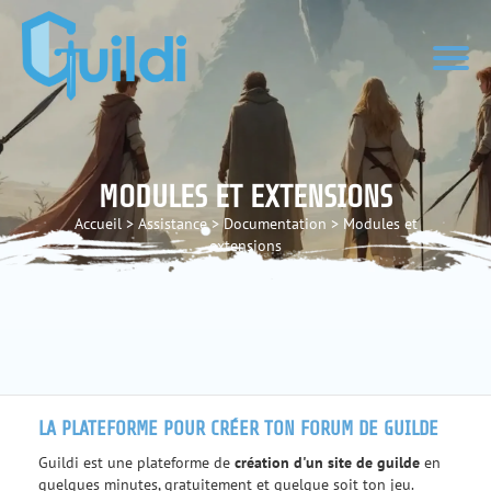
MODULES ET EXTENSIONS
Accueil
>
Assistance
>
Documentation
>
Modules et
extensions
LA PLATEFORME POUR CRÉER TON FORUM DE GUILDE
Guildi est une plateforme de
création d'un site de guilde
en
quelques minutes, gratuitement et quelque soit ton jeu.